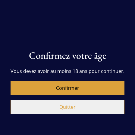
BEL DLO, c’est l’excellence du froid au service
de vos événements, établissements et
moments d’exception.
🇬🇧 About BEL DLO
Confirmez votre âge
BEL DLO is a premium food ice brand
Vous devez avoir au moins 18 ans pour continuer.
specialized in the production and
distribution of high-quality ice.
Confirmer
We provide crystal-clear, hygienic ice
Quitter
produced under strict sanitary standards.
Our goal is to deliver consistent quality to