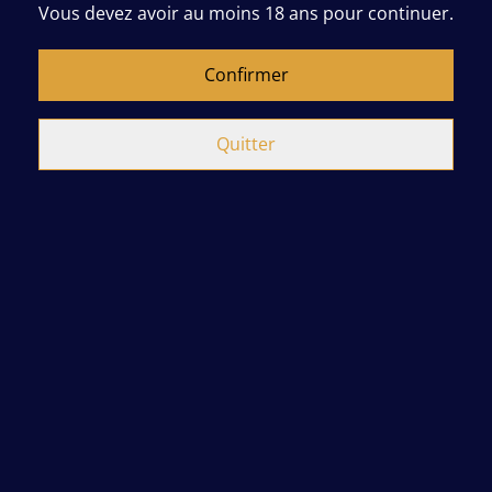
Vous devez avoir au moins 18 ans pour continuer.
Confirmer
Quitter
Cookies
Legal Terms
Cookie Policy
Ce site Internet utilise des cookies. Les cookies sont de petits fichiers qui
Privacy Policy
nous aident à comprendre comment vous utilisez nos services afin
d'améliorer votre expérience. Vous pouvez en savoir plus sur ces cookies
et contrôler la façon dont ils sont utilisés en cliquant sur « Paramètres des
cookies ». Vous pouvez également consulter notre
politique de cookies
.
Tout accepter
©
2026
BEL DLO
Paramètres de cookies
powered by